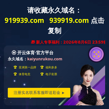
OD在线体育网
党的建设
团青风采
团青风采
2025-01-09 11:39
发阅读：
次
字体：
默认
大
超大
团青风采