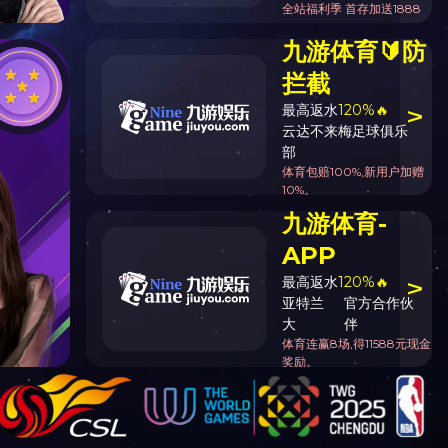
体育
|
同花顺·同花顺（中国）官方网
|