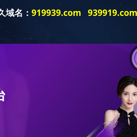
8
似攻击行为！
029063301-4581e0a3
以前往WAF控制台进行误报屏蔽设置，让您的访问不再被拦截