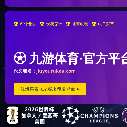
火狐(中国)HUOHU官方网站
|
万象城手机在线官网
|
乐竞平台
|